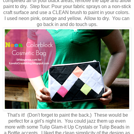
completed all of your black areas, remove the tape and allow
paint to dry. Step four: Pour your fabric sprays on a non-stick
craft surface and use a CLEAN brush to paint in your colors.
I used neon pink, orange and yellow. Allow to dry. You can
go back in and do touch ups.
That's it! (Don't forget to paint the back.) These would be
perfect for a girl's night in. You could jazz them up even
more with some Tulip Glam-it Up Crystals or Tulip Beads in
a Bottle accents. I liked the clean simplicity of the design as