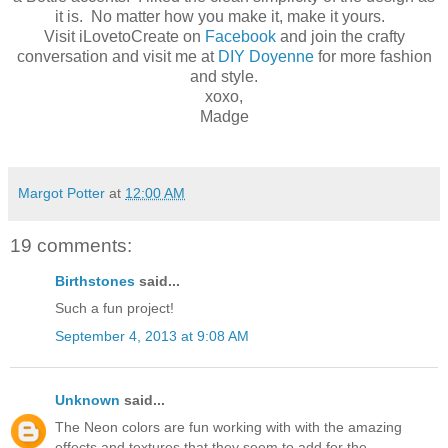
it is. No matter how you make it, make it yours.
Visit iLovetoCreate on
Facebook
and join the crafty
conversation and visit me at
DIY Doyenne
for more fashion
and style.
xoxo,
Madge
Margot Potter
at
12:00 AM
19 comments:
Birthstones
said...
Such a fun project!
September 4, 2013 at 9:08 AM
Unknown
said...
The Neon colors are fun working with with the amazing
effects and textures that they seem to add for the