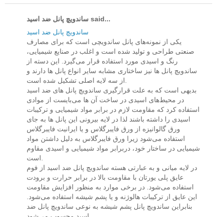
ساندویچ پانل ضد اسید said...
ساندویچ پانل ضد اسید
یکی از نمونه‌های پانل ساندویچی است که برای مصارف
صنعتی طراحی و تولید شده است و اغلب در صنایع شیمیایی،
رنگ و اسیدی مورد استفاده قرار می‌گیرد. این دسته از
ساندویچ پانل ها نیز ساختاری مشابه سایر انواع پانل ها دارند و
از سه لایه اصلی تشکیل شده است.
بدیهی است که به علت قرارگیری ساندویچ پانل های ضد اسید
در محیط‌های اسیدی در ساخت آن ‌ها می‌بایست از موادی
استفاده کرد که مقاومت لازم در برابر مواد شیمیایی و ترکیبات
اسیدی را داشته باشند لذا در لایه بیرونی این پانل ها به جای
ورق گالوانیزه از ورق فایبرگلاس و یا ایرانیت فایبرگلاس
استفاده می‌شود زیرا ورق فایبرگلاس به دلیل داشتن مواد
شیمیایی در ساختار خود، دربرابر مواد شیمیایی و اسیدی مقاوم
است.
در لایه میانی و به عبارتی هسته ساندویچ پانل ضد اسید از فوم
عایق پلی یورتان با مقاومت بالا در برابر حرارت و برودت
استفاده می‌شود. در برخی موارد به منظور افزایش مقاومت
این عایق از ترکیبات هالوژنه و یا پشم شیشه استفاده می‌شود.
بنابراین ساندویچ پانل پشم شیشه به نوعی ساندویچ پانل ضد
اسید محسوب می‌شود.